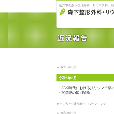
枚方市の森下整形外科・リウマチ科。肩
←
令和5年1月
令和5年2月
・JAKi時代における抗リウマチ薬
・関節炎の鑑別診断
カテゴリー:
近況報告
パーマリンク
←
令和5年1月