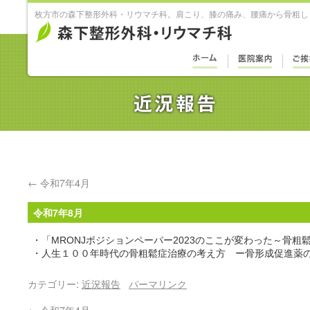
枚方市の森下整形外科・リウマチ科。肩こり、膝の痛み、腰痛から骨粗し
←
令和7年4月
令和7年8月
・「MRONJポジションペーパー2023のここが変わった～骨
・人生１００年時代の骨粗鬆症治療の考え方 ー骨形成促進薬
カテゴリー:
近況報告
パーマリンク
←
令和7年4月